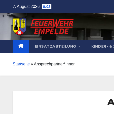
Skip
7. August 2026
0:02
to
content
EINSATZABTEILUNG
KINDER- 
Startseite
»
Ansprechpartner*innen
A