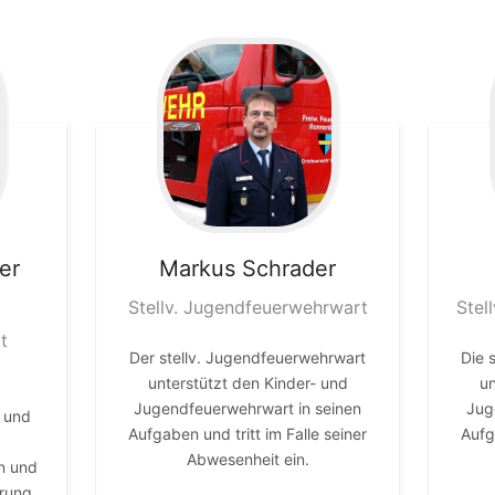
er
Markus
Schrader
Stellv. Jugendfeuerwehrwart
Stel
t
Der stellv. Jugendfeuerwehrwart
Die 
unterstützt den Kinder- und
un
Jugendfeuerwehrwart in seinen
Jug
t und
Aufgaben und tritt im Falle seiner
Aufg
Abwesenheit ein.
n und
rung.