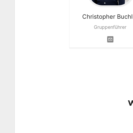
Christopher
Buchl
Gruppenführer
…
…
w
…