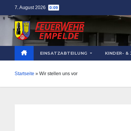
Skip
7. August 2026
0:09
to
content
EINSATZABTEILUNG
KINDER- 
Startseite
»
Wir stellen uns vor