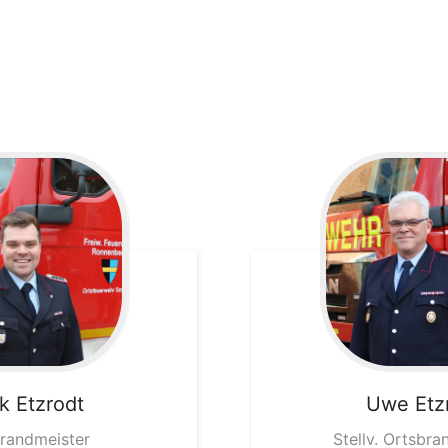
k
Etzrodt
Uwe
Etz
randmeister
Stellv. Ortsbra