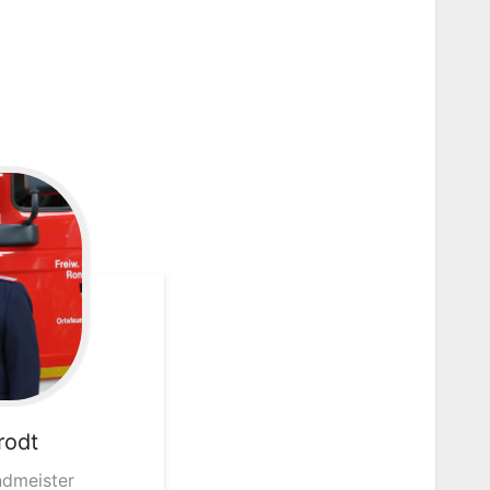
rodt
ndmeister