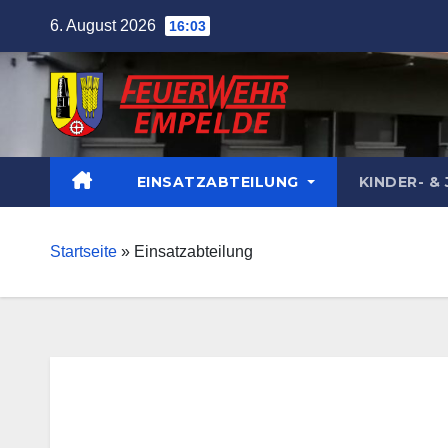
Skip
6. August 2026
16:03
to
content
EINSATZABTEILUNG
KINDER- 
Startseite
»
Einsatzabteilung