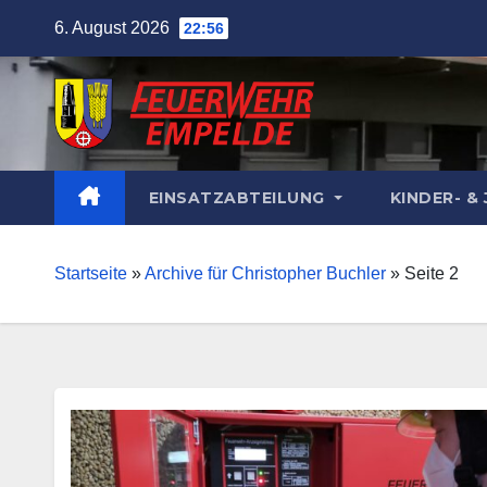
Skip
6. August 2026
22:56
to
content
EINSATZABTEILUNG
KINDER- 
Startseite
»
Archive für Christopher Buchler
»
Seite 2