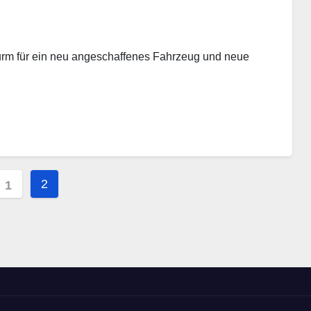
rm für ein neu angeschaffenes Fahrzeug und neue
tennummerierung
2
1
räge