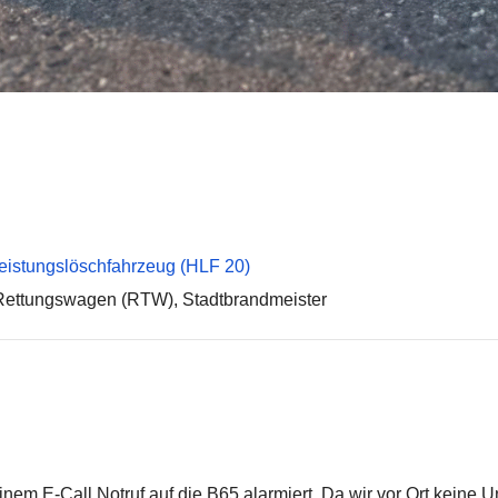
leistungslöschfahrzeug (HLF 20)
Rettungswagen (RTW), Stadtbrandmeister
em E-Call Notruf auf die B65 alarmiert. Da wir vor Ort keine U