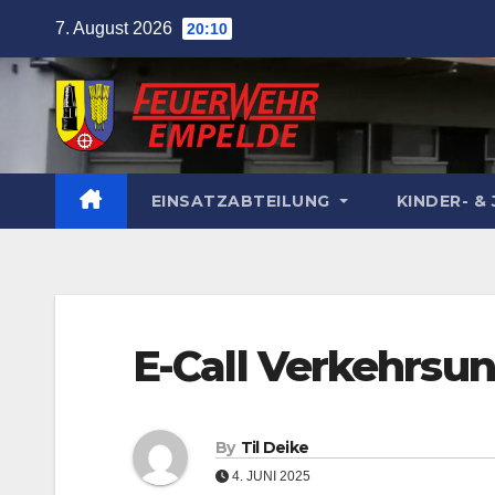
Skip
7. August 2026
20:10
to
content
EINSATZABTEILUNG
KINDER- 
E-Call Verkehrsun
By
Til Deike
4. JUNI 2025