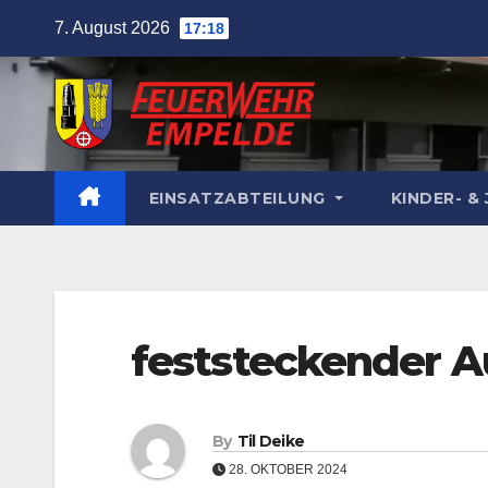
Skip
7. August 2026
17:18
to
content
EINSATZABTEILUNG
KINDER- 
feststeckender A
By
Til Deike
28. OKTOBER 2024