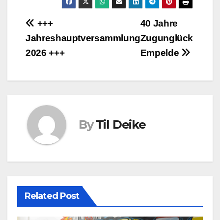
Beitragsnavigation
+++
40 Jahre
Jahreshauptversammlung
Zugunglück
2026 +++
Empelde
By
Til Deike
Related Post