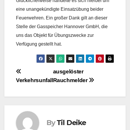
Glücklicherweise handelte es sich hierbei um
eine unangekündigte Einsatzübung beider
Feuerwehren. Ein großer Dank gilt an dieser
Stelle der Gasspeicher Hannover GmbH, die
uns das Objekt für Übungszwecke zur
Verfügung gestellt hat.
Beitragsnavigation
ausgelöster
Verkehrsunfall
Rauchmelder
By
Til Deike